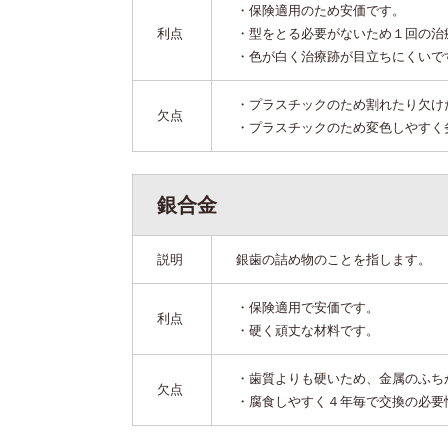
・保険適用のため安価です。
利点
・型をとる必要がないため１回の治
・色が白く治療跡が目立ちにくいで
・プラスチックのため割れたり欠け
欠点
・プラスチックのため変色しやすく
銀合金
説明
銀歯の詰め物のことを指します。
・保険適用で安価です。
利点
・硬く頑丈な材料です。
・歯質よりも硬いため、金属のふち
欠点
・腐食しやすく４年毎で交換の必要