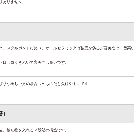
はありません。
ク。メタルボンドに比べ、オールセラミックは強度が劣るが審美性は一番高
た目も白くきれいで審美性も高いです。
ばりが著しい方の場合つめものだと欠けやすいです。
療）
後、被せ物を入れる２段階の構造です。